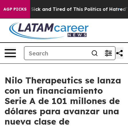
le Are Sick and Tired of This Politics of Hatred”
The S
AGP PICKS
Nilo Therapeutics se lanza
con un financiamiento
Serie A de 101 millones de
dólares para avanzar una
nueva clase de